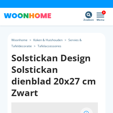
9
Zoeken
Menu
Woonhome
>
Koken & Huishouden
>
Servies &
Tafeldecoratie
>
Tafelaccessoires
Solstickan Design
Solstickan
dienblad 20x27 cm
Zwart