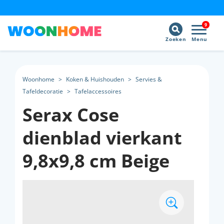
9
Zoeken
Menu
Woonhome
>
Koken & Huishouden
>
Servies &
Tafeldecoratie
>
Tafelaccessoires
Serax Cose
dienblad vierkant
9,8x9,8 cm Beige