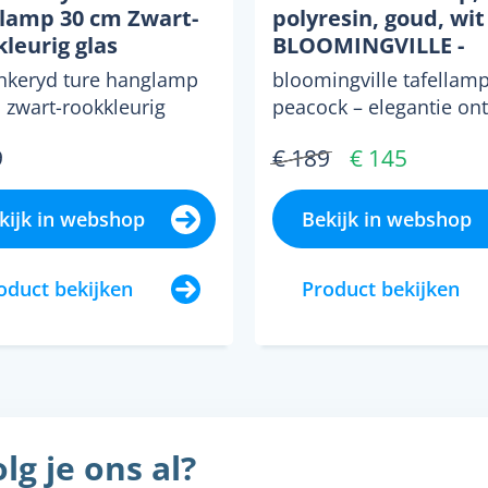
lamp 30 cm Zwart-
polyresin, goud, wit 
leurig glas
BLOOMINGVILLE -
Woonkamer - Kunsts
nkeryd ture hanglamp
bloomingville tafellam
1 lamp
 zwart-rookkleurig
peacock – elegantie on
kunstzinnig vakmansc
9
€ 189
€ 145
van polyresinde tafella.
kijk in webshop
Bekijk in webshop
oduct bekijken
Product bekijken
lg je ons al?