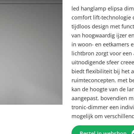
led hanglamp elipsa dim
comfort lift-technologie
tijdloos design met func
van hoogwaardig ijzer en
in woon- en eetkamers en
lichtbron zorgt voor ee
uitnodigende sfeer creee
biedt flexibiliteit bij h
ruimteconcepten. met be
Menu sluiten
Menu sluiten
Menu sluiten
Menu sluiten
Menu sluiten
kan de hoogte van de l
aangepast. bovendien ma
tronic-dimmer een individ
mogelijk om verschillend
Bestel in webshop