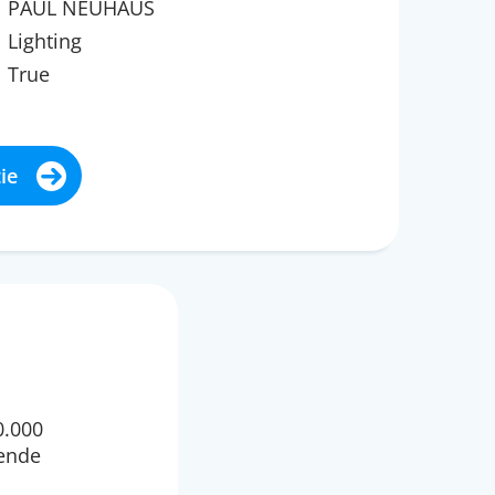
PAUL NEUHAUS
Lighting
True
ie
0.000
tende