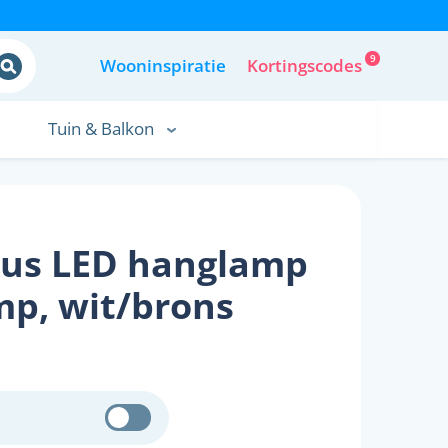
9
Wooninspiratie
Kortingscodes
Tuin & Balkon
us LED hanglamp
amp, wit/brons
3