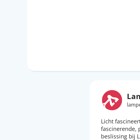
La
lamp
Licht fascinee
fascinerende, 
beslissing bij