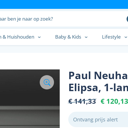
n & Huishouden
Baby & Kids
Lifestyle
n
Paul Neuha
Elipsa, 1-l
€ 141,33
€ 120,1
Ontvang prijs alert