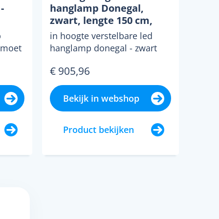
-
hanglamp Donegal,
zwart, lengte 150 cm,
tof -
CCT
p
in hoogte verstelbare led
tmoet
hanglamp donegal - zwart
hap
deze led hanglamp scoort
€ 905,96
..
zowel op het gebied van...
Bekijk in webshop
Product bekijken