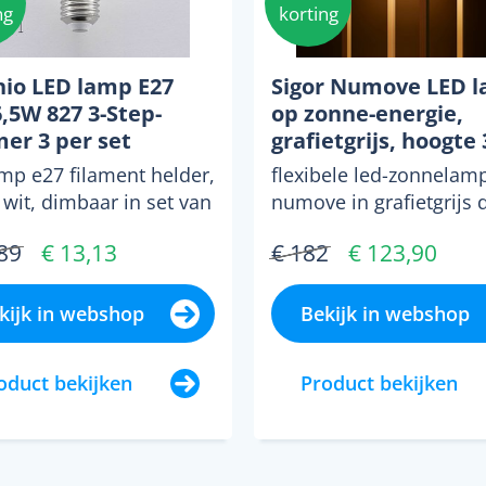
ng
korting
hio LED lamp E27
Sigor Numove LED 
,5W 827 3-Step-
op zonne-energie,
er 3 per set
grafietgrijs, hoogte 
cm
amp e27 filament helder,
flexibele led-zonnelam
wit, dimbaar in set van
numove in grafietgrijs 
coratieve vervanging
zonnelamp numove ziet
89
€ 13,13
€ 182
€ 123,90
0w gloei...
licht en filigraan u...
kijk in webshop
Bekijk in webshop
oduct bekijken
Product bekijken