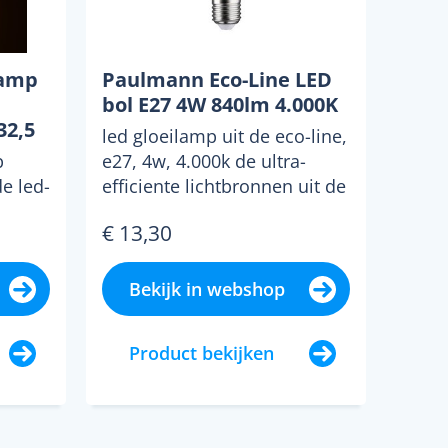
lamp
Paulmann Eco-Line LED
bol E27 4W 840lm 4.000K
32,5
led gloeilamp uit de eco-line,
p
e27, 4w, 4.000k de ultra-
de led-
efficiente lichtbronnen uit de
 er
eco-line van...
€ 13,30
Bekijk in webshop
Product bekijken