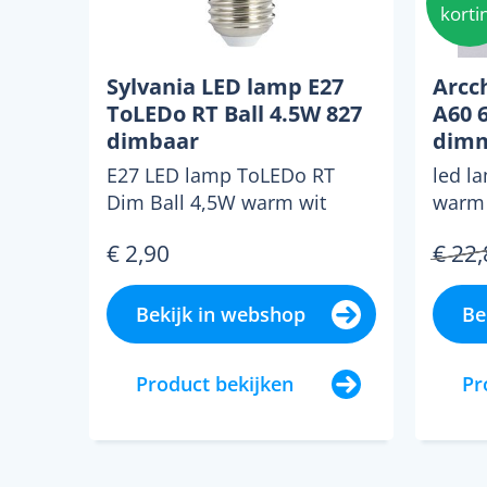
korti
Sylvania LED lamp E27
Arcc
ToLEDo RT Ball 4.5W 827
A60 6
dimbaar
dimm
E27 LED lamp ToLEDo RT
led l
Dim Ball 4,5W warm wit
warm 
2.700K - dimbaar door
3a de
€ 2,90
€ 22,
middel van een geschikte
voor 6
dimmer...
Bekijk in webshop
Be
Product bekijken
Pr