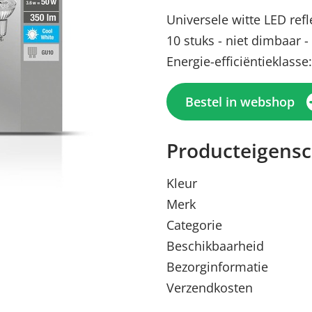
Universele witte LED ref
10 stuks - niet dimbaar -
Energie-efficiëntieklasse:
Bestel in webshop
Producteigens
Kleur
Merk
Menu sluiten
Menu sluiten
Menu sluiten
Menu sluiten
Menu sluiten
Categorie
Beschikbaarheid
Bezorginformatie
Verzendkosten