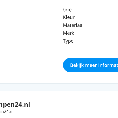
{35}
Kleur
Materiaal
Merk
Type
Bekijk meer informat
mpen24.nl
en24.nl