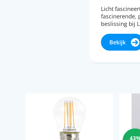
Licht fascinee
fascinerende, 
beslissing bij
Bekijk
43