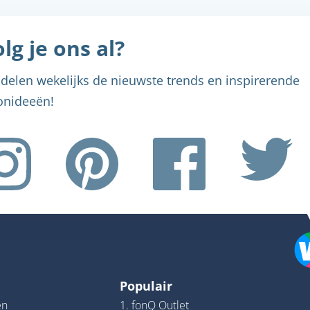
lg je ons al?
delen wekelijks de nieuwste trends en inspirerende
nideeën!
Populair
en
1. fonQ Outlet