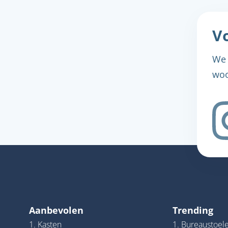
Vo
We 
woo
Aanbevolen
Trending
1. Kasten
1. Bureaustoel