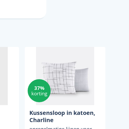
37%
korting
Kussensloop in katoen,
Charline