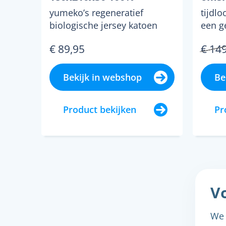
regeneratief biologisch
yumeko’s regeneratief
tijdlo
katoen, jersey katoen
biologische jersey katoen
een g
(gebreid)
alsof je wegkruipt in je
creee
€ 89,95
€ 14
lievelingst-shirt: dat ge...
warme 
Bekijk in webshop
Be
Product bekijken
Pr
Vo
We 