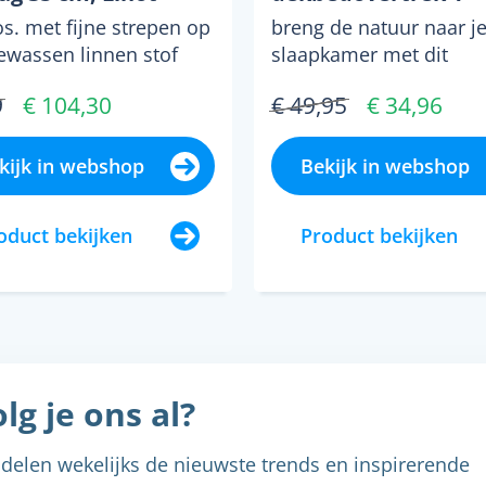
persoons (140x220 
os. met fijne strepen op
breng de natuur naar j
ewassen linnen stof
slaapkamer met dit
rt linot een sobere en
marjolein bastin
9
€ 104,30
€ 49,95
€ 34,96
sfeer. ko...
dekbedovertrek 140x22
een speels bl...
kijk in webshop
Bekijk in webshop
oduct bekijken
Product bekijken
lg je ons al?
delen wekelijks de nieuwste trends en inspirerende