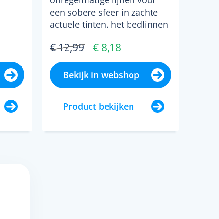
onregelmatige lijnen voor
cm)
e
een sobere sfeer in zachte
actuele tinten. het bedlinnen
charline is een ...
€ 12,99
€ 8,18
0 in
Bekijk in webshop
Product bekijken