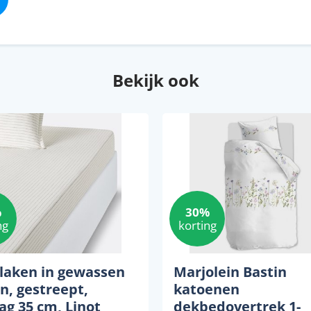
Bekijk ook
%
30%
ng
korting
laken in gewassen
Marjolein Bastin
n, gestreept,
katoenen
ag 35 cm, Linot
dekbedovertrek 1-