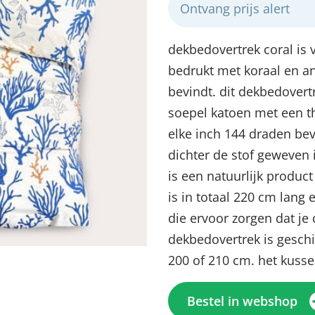
Ontvang prijs alert
dekbedovertrek coral is v
bedrukt met koraal en an
bevindt. dit dekbedovert
soepel katoen met een th
elke inch 144 draden be
dichter de stof geweven i
is een natuurlijk produc
is in totaal 220 cm lang
Menu sluiten
Menu sluiten
Menu sluiten
Menu sluiten
Menu sluiten
die ervoor zorgen dat je d
dekbedovertrek is gesch
200 of 210 cm. het kusse
Bestel in webshop