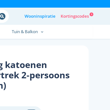
9
Wooninspiratie
Kortingscodes
Tuin & Balkon
g katoenen
trek 2-persoons
m)