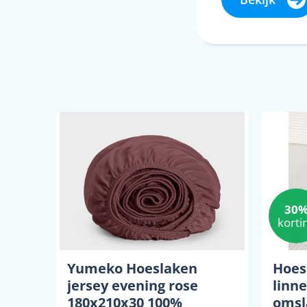
30
korti
Yumeko Hoeslaken
Hoes
jersey evening rose
linne
180x210x30 100%
omsl