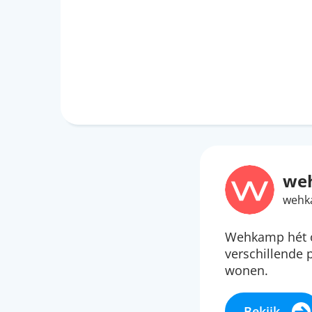
we
wehk
Wehkamp hét o
verschillende
wonen.
Bekijk