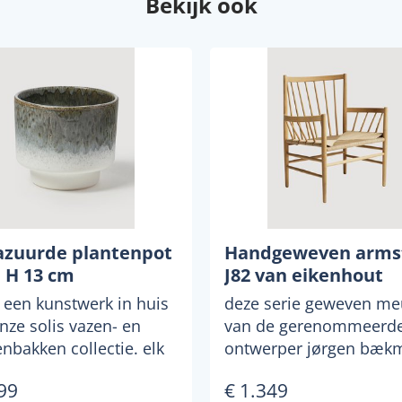
Bekijk ook
azuurde plantenpot
Handgeweven arms
, H 13 cm
J82 van eikenhout
 een kunstwerk in huis
deze serie geweven me
nze solis vazen- en
van de gerenommeerde
nbakken collectie. elk
ontwerper jørgen bæk
s echt unie...
bestaat uit verschille...
99
€ 1.349