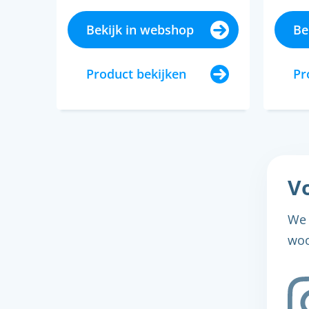
Bekijk in webshop
Be
Product bekijken
Pr
Vo
We 
woo