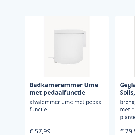
Badkameremmer Ume
Gegl
met pedaalfunctie
Solis
afvalemmer ume met pedaal
breng
functie...
met o
plante
stuk i
€ 57,99
€ 29,