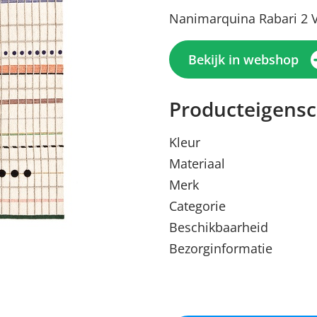
Nanimarquina Rabari 2 V
Bekijk in webshop
Producteigens
Kleur
Materiaal
Merk
Categorie
Menu sluiten
Menu sluiten
Menu sluiten
Menu sluiten
Menu sluiten
Beschikbaarheid
Bezorginformatie