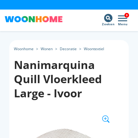
9
Zoeken
Menu
Woonhome
>
Wonen
>
Decoratie
>
Woontextiel
Nanimarquina
Quill Vloerkleed
Large - Ivoor