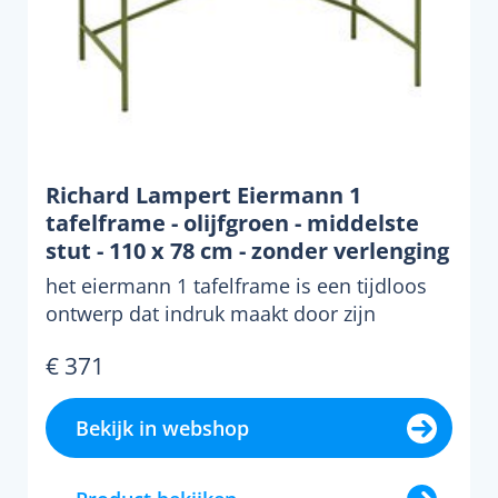
Richard Lampert Eiermann 1
tafelframe - olijfgroen - middelste
stut - 110 x 78 cm - zonder verlenging
(hoogte 66 cm)
het eiermann 1 tafelframe is een tijdloos
ontwerp dat indruk maakt door zijn
eenvoud en functionali...
€ 371
Bekijk in webshop