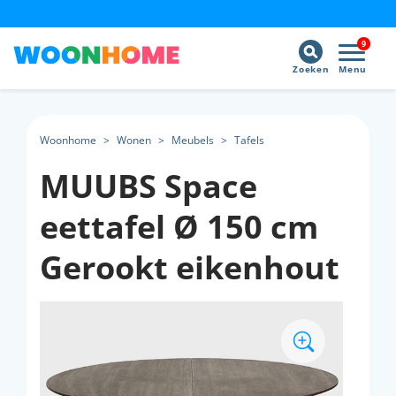
9
Zoeken
Menu
Woonhome
>
Wonen
>
Meubels
>
Tafels
MUUBS Space
eettafel Ø 150 cm
Gerookt eikenhout