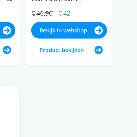
koekjestrommel 25 cm...
€ 46,90
€ 42
Bekijk in webshop
Product bekijken