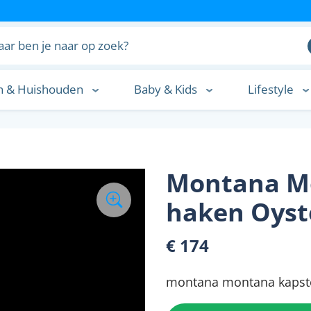
n & Huishouden
Baby & Kids
Lifestyle
n
Montana Mo
haken Oyst
€ 174
montana montana kapsto