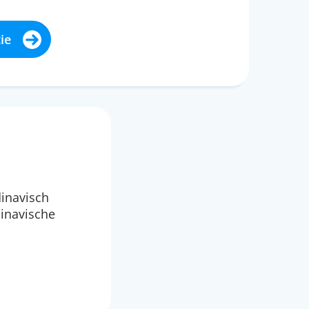
ie
dinavisch
dinavische