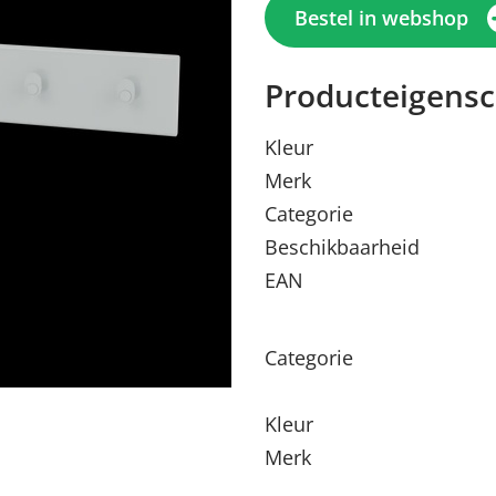
Bestel in webshop
Producteigens
Kleur
Merk
Categorie
Beschikbaarheid
EAN
Menu sluiten
Menu sluiten
Menu sluiten
Menu sluiten
Menu sluiten
Categorie
Kleur
Merk