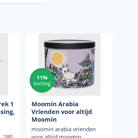
11%
korting
rek 1
Moomin Arabia
sing,
Vrienden voor altijd
Moomin
koekjestrommel 25 cm
1
moomin arabia vrienden
, 180
voor altijd moomin