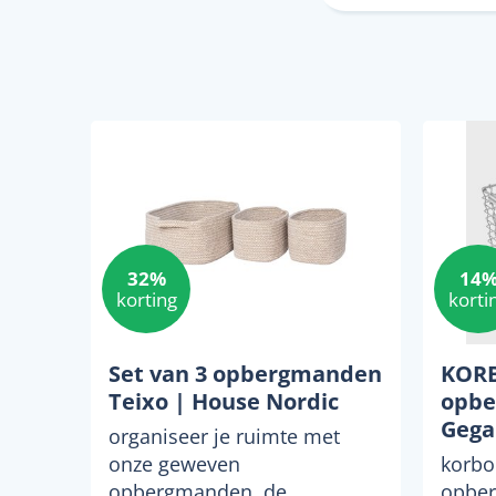
32%
14
korting
korti
Set van 3 opbergmanden
KORB
Teixo | House Nordic
opb
Gega
organiseer je ruimte met
onze geweven
korbo
opbergmanden. de
opber