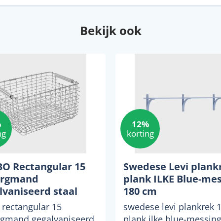
Bekijk ook
%
12%
ng
korting
O Rectangular 15
Swedese Levi plank
ergmand
plank ILKE Blue-mes
lvaniseerd staal
180 cm
 rectangular 15
swedese levi plankrek 
gmand gegalvaniseerd
plank ilke blue-messing