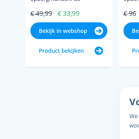
natuurlijke materialen en het
staal..
€ 49,99
€ 33,99
€ 96
ambachtelijke ...
Bekijk in webshop
Be
Product bekijken
Pr
Vo
We 
woo