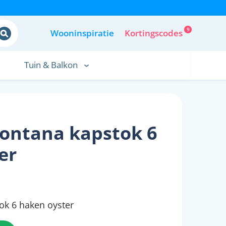
9
Wooninspiratie
Kortingscodes
Tuin & Balkon
ntana kapstok 6
er
k 6 haken oyster