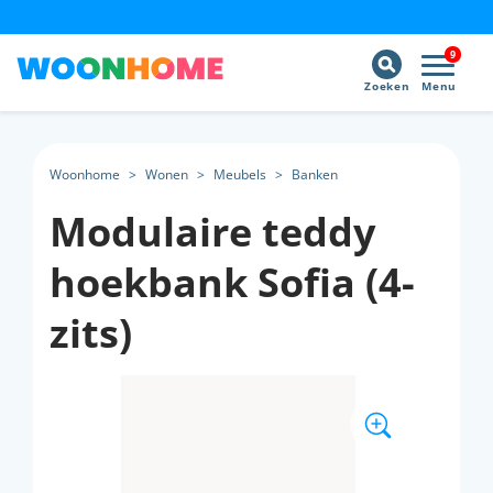
9
Zoeken
Menu
Woonhome
>
Wonen
>
Meubels
>
Banken
Modulaire teddy
hoekbank Sofia (4-
zits)