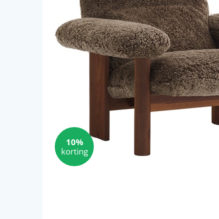
10%
korting