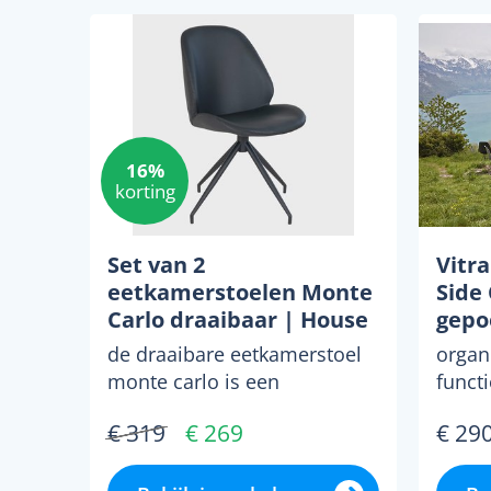
16%
korting
Set van 2
Vitr
eetkamerstoelen Monte
Side 
Carlo draaibaar | House
gepo
Nordic
roes
de draaibare eetkamerstoel
organ
monte carlo is een
funct
eigentijdse en comfortabele
kenme
€ 319
€ 269
€ 29
stoel die perfect is voor...
desig
aangez