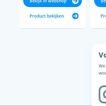
Bekijk in webshop
Be
Product bekijken
Pr
Vo
We 
woo