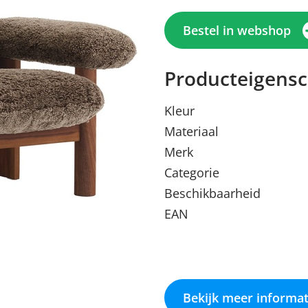
Bestel in webshop
Producteigens
Kleur
Materiaal
Merk
Categorie
Beschikbaarheid
Menu sluiten
Menu sluiten
Menu sluiten
Menu sluiten
Menu sluiten
EAN
Bekijk meer informat