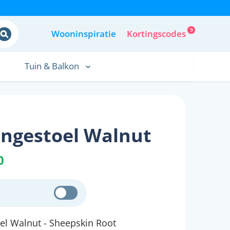
9
Wooninspiratie
Kortingscodes
Tuin & Balkon
ungestoel Walnut
0
el Walnut - Sheepskin Root