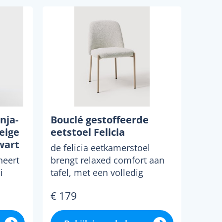
nja-
Bouclé gestoffeerde
eige
eetstoel Felicia
wart
de felicia eetkamerstoel
er-
neert
brengt relaxed comfort aan
i
tafel, met een volledig
gestoffeerde zitting en...
€ 179
..