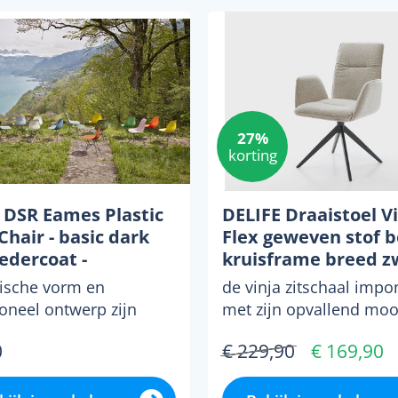
27%
korting
a DSR Eames Plastic
DELIFE Draaistoel Vi
Chair - basic dark
Flex geweven stof b
edercoat -
kruisframe breed z
toranje RE
360° draaibaar rock
ische vorm en
de vinja zitschaal impo
functie
ioneel ontwerp zijn
met zijn opvallend moo
rkend voor het
design met vrijstaande
0
€ 229,90
€ 169,90
npaar eames,
armleuningen en een e.
ien het ont...