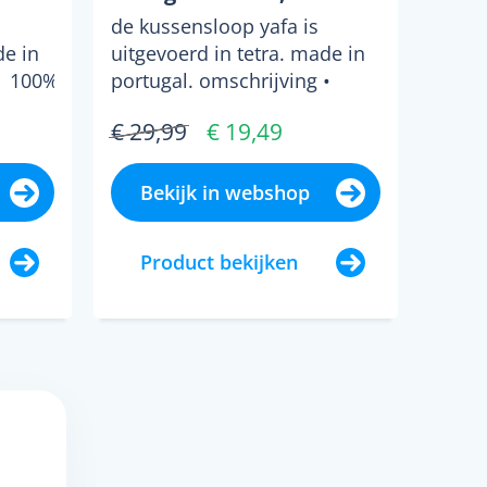
de kussensloop yafa is
de in
uitgevoerd in tetra. made in
• 100%
portugal. omschrijving •
100% katoen, 180 g/m2 ...
€ 29,99
€ 19,49
Bekijk in webshop
Product bekijken