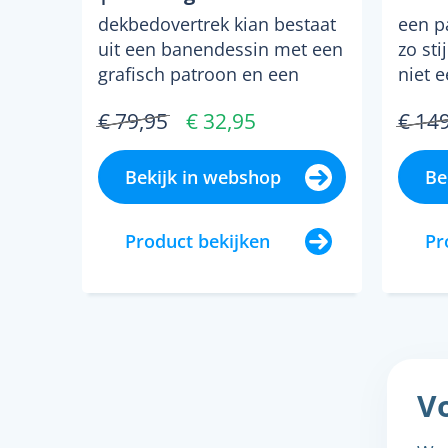
dekbedovertrek kian bestaat
een p
uit een banendessin met een
zo sti
grafisch patroon en een
niet 
subtiel kleurverloo...
hoeft 
€ 79,95
€ 32,95
€ 14
Bekijk in webshop
Be
Product bekijken
Pr
Vo