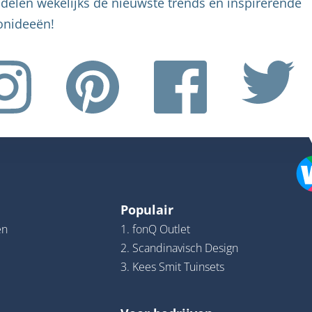
delen wekelijks de nieuwste trends en inspirerende
nideeën!
Populair
en
1. fonQ Outlet
2. Scandinavisch Design
3. Kees Smit Tuinsets