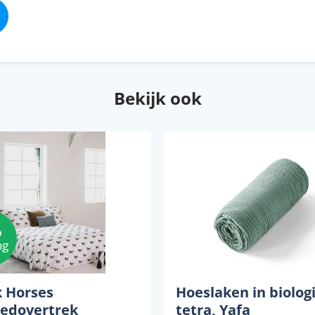
Bekijk ook
%
ng
k Horses
Hoeslaken in biolog
edovertrek
tetra, Yafa