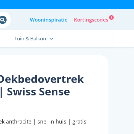
9
Wooninspiratie
Kortingscodes
Tuin & Balkon
 Dekbedovertrek
| Swiss Sense
6
 anthracite | snel in huis | gratis