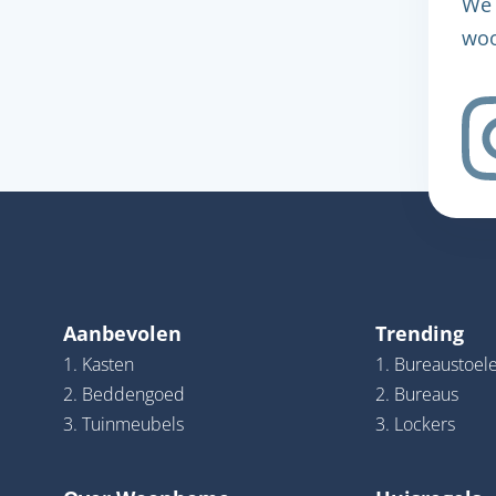
We 
woo
Aanbevolen
Trending
1. Kasten
1. Bureaustoel
2. Beddengoed
2. Bureaus
3. Tuinmeubels
3. Lockers