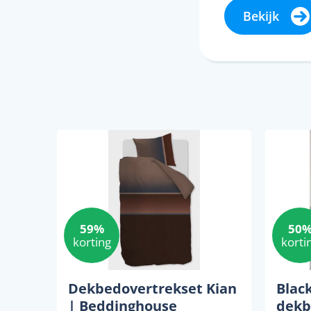
Bekijk
59%
50
korting
korti
Dekbedovertrekset Kian
Blac
| Beddinghouse
dekb