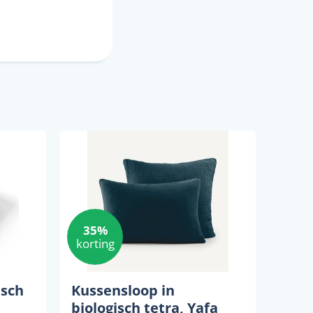
35%
korting
isch
Kussensloop in
biologisch tetra, Yafa