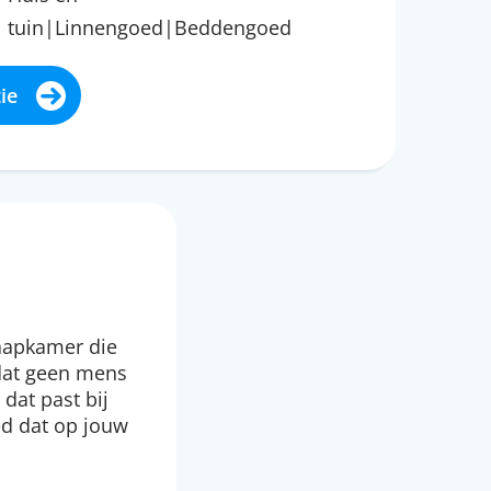
tuin|Linnengoed|Beddengoed
ie
laapkamer die
mdat geen mens
 dat past bij
bed dat op jouw