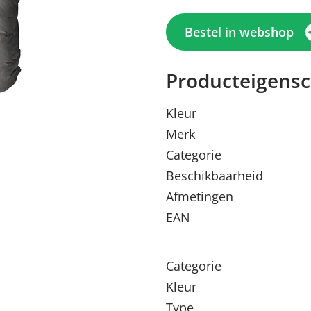
Bestel in webshop
Producteigens
Kleur
Merk
Categorie
Beschikbaarheid
Afmetingen
Menu sluiten
Menu sluiten
Menu sluiten
Menu sluiten
Menu sluiten
EAN
Categorie
Kleur
Type