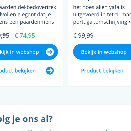
aarden dekbedovertrek
het hoeslaken yafa is
jlvol en elegant dat je
uitgevoerd in tetra. ma
eens een paardenmens
portugal.omschrijving 
te zijn om...
katoen, 180 g/m2 •...
9,95
€ 74,95
€ 99,99
kijk in webshop
Bekijk in webshop
oduct bekijken
Product bekijken
lg je ons al?