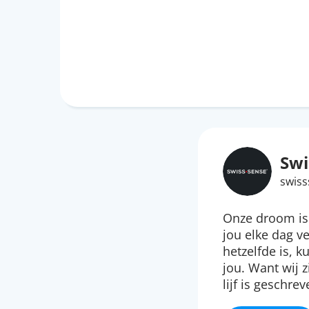
Swi
swiss
Onze droom is 
jou elke dag v
hetzelfde is, k
jou. Want wij z
lijf is geschrev