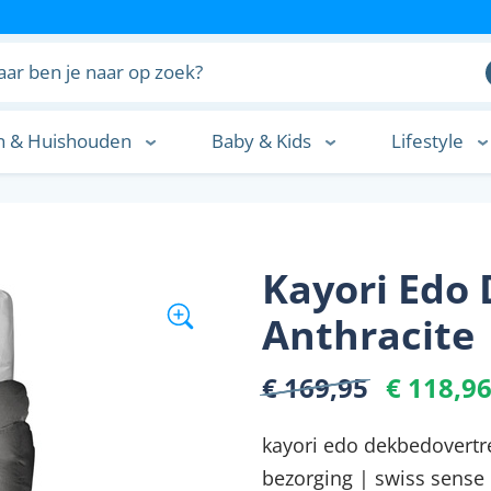
n & Huishouden
Baby & Kids
Lifestyle
n
Kayori Edo
Anthracite 
€ 169,95
€ 118,9
kayori edo dekbedovertrek
bezorging | swiss sense