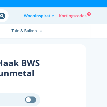
9
Wooninspiratie
Kortingscodes
Tuin & Balkon
Haak BWS
unmetal