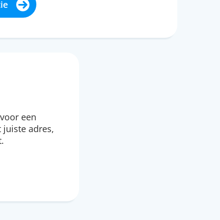
ie
 voor een
 juiste adres,
.