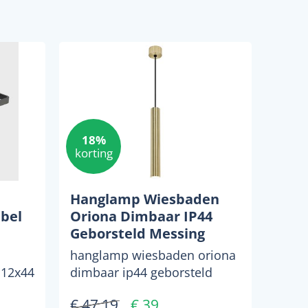
18%
korting
Hanglamp Wiesbaden
bel
Oriona Dimbaar IP44
Geborsteld Messing
hanglamp wiesbaden oriona
 12x44
dimbaar ip44 geborsteld
messing geef je badkamer
€ 47,19
€ 39
een moderne en luxe uits...