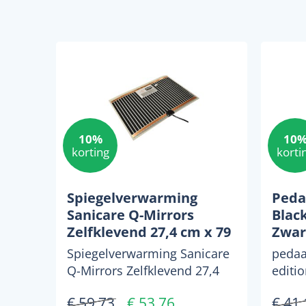
10%
10
korting
korti
Spiegelverwarming
Peda
Sanicare Q-Mirrors
Black
Zelfklevend 27,4 cm x 79
Zwar
cm
Spiegelverwarming Sanicare
pedaa
Q-Mirrors Zelfklevend 27,4
editi
cm x 79 cm Door waterdamp
pedaa
€ 59,73
€ 53,76
€ 41,
kan er condens onts...
heeft 