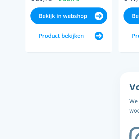
Bekijk in webshop
Be
Product bekijken
Pr
Vo
We 
woo