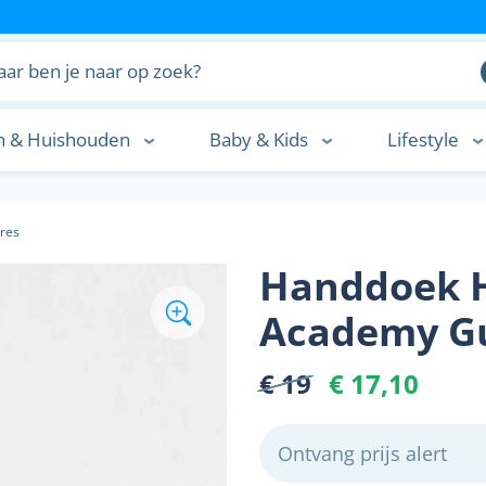
n & Huishouden
Baby & Kids
Lifestyle
n
res
Handdoek 
Academy G
€ 19
€ 17,10
Ontvang prijs alert