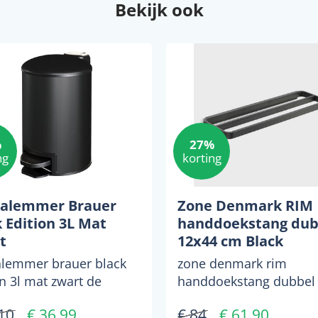
Bekijk ook
%
27%
ng
korting
alemmer Brauer
Zone Denmark RIM
 Edition 3L Mat
handdoekstang dub
t
12x44 cm Black
lemmer brauer black
zone denmark rim
on 3l mat zwart de
handdoekstang dubbel
lemmer van brauer
cm black...
10
€ 36,99
€ 84
€ 61,90
een mat zwarte kleur....