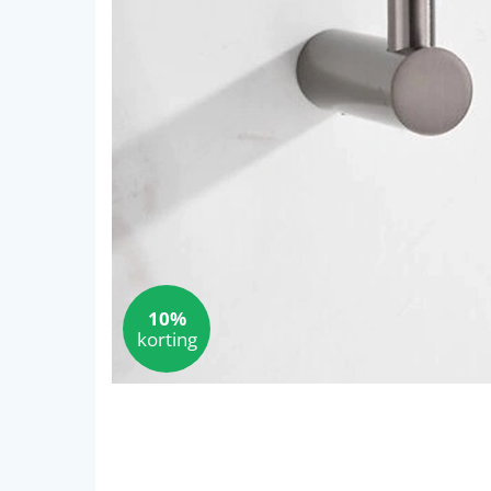
10%
korting