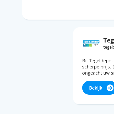
Teg
tegel
Bij Tegeldepot
scherpe prijs. 
ongeacht uw sm
Bekijk