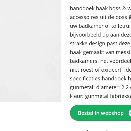
handdoek haak boss & 
accessoires uit de boss
uw badkamer of toiletr
bijvoorbeeld op aan deze
strakke design past deze 
haak gemaakt van messing
badkamers. het voordeel 
niet roest of oxideert. i
specificaties handdoek
Menu sluiten
Menu sluiten
Menu sluiten
Menu sluiten
Menu sluiten
gunmetal: diameter: 2.2 
kleur: gunmetal fabrieksg
Bestel in webshop