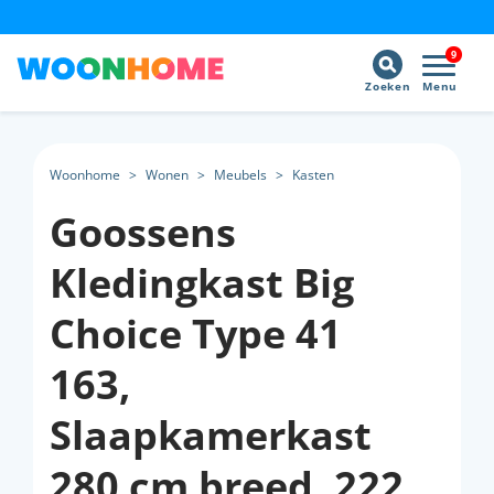
9
Zoeken
Menu
Woonhome
>
Wonen
>
Meubels
>
Kasten
Goossens
Kledingkast Big
Choice Type 41
163,
Slaapkamerkast
280 cm breed, 222