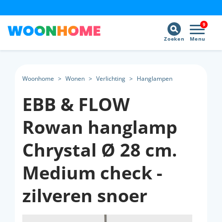
9
Zoeken
Menu
Woonhome
>
Wonen
>
Verlichting
>
Hanglampen
EBB & FLOW
Rowan hanglamp
Chrystal Ø 28 cm.
Medium check -
zilveren snoer