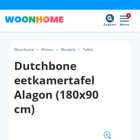
9
Zoeken
Menu
Woonhome
>
Wonen
>
Meubels
>
Tafels
Dutchbone
eetkamertafel
Alagon (180x90
cm)