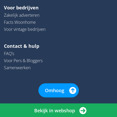
Voor bedrijven
Zakelijk adverteren
Facts Woonhome
Voor vintage bedrijven
Contact & hulp
FAQ’s
Voor Pers & Bloggers
Samenwerken
Omhoog
Bekijk in webshop
© 2026 | Woonhome - Alle rechten onder voorbehoud