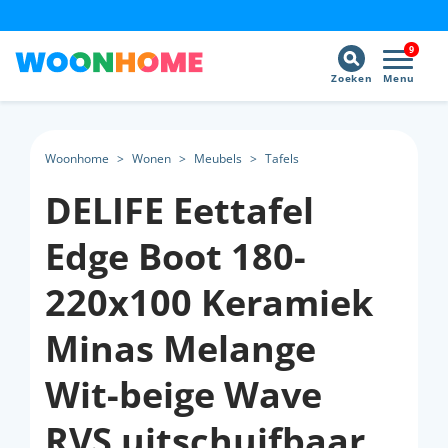
9
Zoeken
Menu
Woonhome
>
Wonen
>
Meubels
>
Tafels
DELIFE Eettafel
Edge Boot 180-
220x100 Keramiek
Minas Melange
Wit-beige Wave
RVS uitschuifbaar