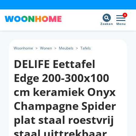
9
Zoeken
Menu
Woonhome
>
Wonen
>
Meubels
>
Tafels
DELIFE Eettafel
Edge 200-300x100
cm keramiek Onyx
Champagne Spider
plat staal roestvrij
staal uittrekbaar