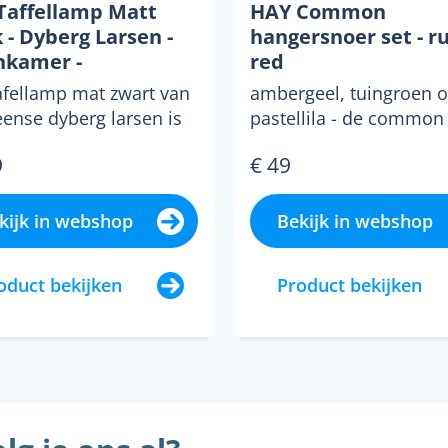
Taffellamp Matt
HAY Common
 - Dyberg Larsen -
hangersnoer set - r
kamer -
red
inavisch - Metaal -
afellamp mat zwart van
ambergeel, tuingroen o
mp
eense dyberg larsen is
pastellila - de common
oogwaardige tafellamp
pendant cord set van h
9
€ 49
achtig sta...
in elk van de acht kleu..
kijk in webshop
Bekijk in webshop
oduct bekijken
Product bekijken