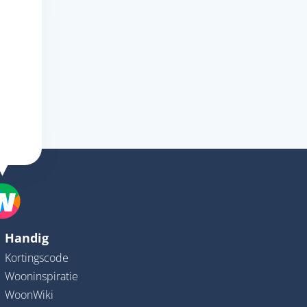
Handig
Kortingscode
Wooninspiratie
WoonWiki