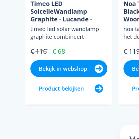
Timeo LED
Noa 
SolcelleWandlamp
Black
Graphite - Lucande -
Woon
Modern - Metaal - Hoekig
Scand
timeo led solar wandlamp
noa t
1 la
graphite combineert
het d
nostalgisch lantaarndesign
een h
€ 116
€ 68
€ 11
met moderne verlichting.
die pr
de...
Bekijk in webshop
Be
Product bekijken
Pr