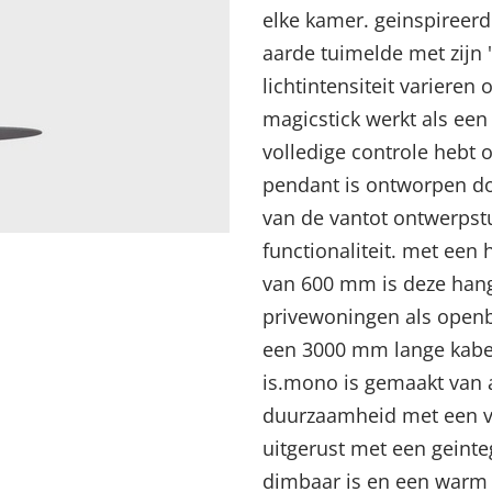
elke kamer. geinspireerd
aarde tuimelde met zijn
lichtintensiteit varieren
magicstick werkt als een
volledige controle hebt 
pendant is ontworpen do
van de vantot ontwerpst
functionaliteit. met ee
van 600 mm is deze hang
privewoningen als openb
Menu sluiten
Menu sluiten
Menu sluiten
Menu sluiten
Menu sluiten
een 3000 mm lange kabel,
is.mono is gemaakt van 
duurzaamheid met een ver
uitgerust met een geinte
dimbaar is en een warm 