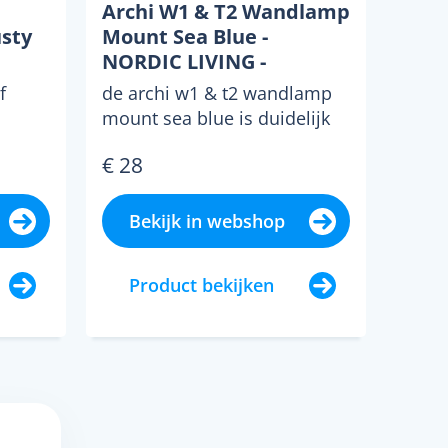
Archi W1 & T2 Wandlamp
usty
Mount Sea Blue -
NORDIC LIVING -
Aluminium
f
de archi w1 & t2 wandlamp
mount sea blue is duidelijk
ay kan
geinspireerd op de klassieke
€ 28
.
architectenlamp ...
Bekijk in webshop
Product bekijken