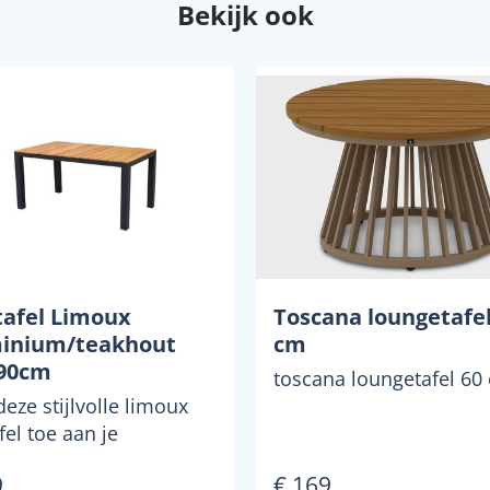
Bekijk ook
tafel Limoux
Toscana loungetafel
inium/teakhout
cm
90cm
toscana loungetafel 60 
eze stijlvolle limoux
fel toe aan je
nruimte en creeer een
9
€ 169
nte setting voor ...