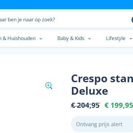
n & Huishouden
Baby & Kids
Lifestyle
n
s
Crespo stan
Deluxe
€ 204,95
€ 199,9
Ontvang prijs alert