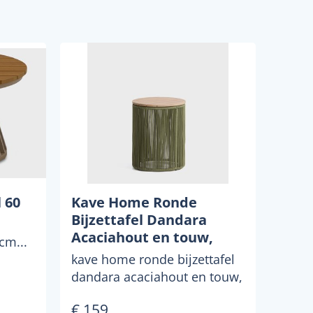
 60
Kave Home Ronde
Bijzettafel Dandara
Acaciahout en touw,
cm...
40cm - Donkergroen
kave home ronde bijzettafel
dandara acaciahout en touw,
40cm, kleur donkergroende
€ 159
dandara tafel com...