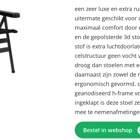
een zeer luxe en extra ru
uitermate geschikt voor 
maximaal comfort door d
en de gepolsterde 3d sto
stof is extra luchtdoorl
celstructuur geen vocht v
droog dan stoelen met ee
daarnaast zijn zowel de 
ergonomisch gevormd. de
Menu sluiten
Menu sluiten
Menu sluiten
Menu sluiten
Menu sluiten
geanodiseerd h-frame voor
ingeklapt is deze stoel 
mee te nemenafmetingen
Bestel in webshop