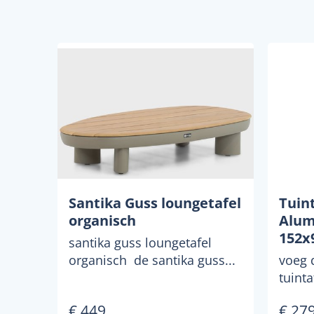
Santika Guss loungetafel
Tuin
organisch
Alum
152x
santika guss loungetafel
organisch de santika guss...
voeg d
tuinta
buite
€ 449
€ 27
charma