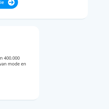
ie
n 400.000
 van mode en