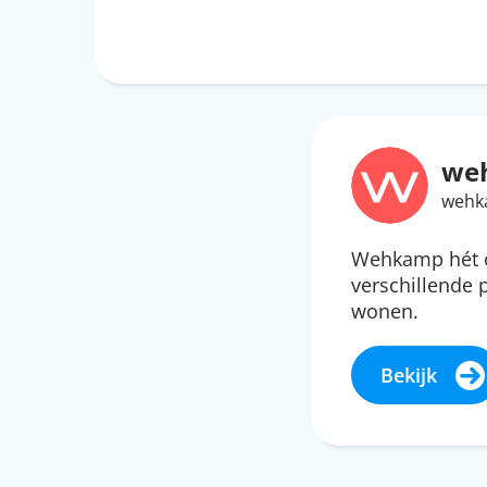
we
wehk
Wehkamp hét o
verschillende
wonen.
Bekijk