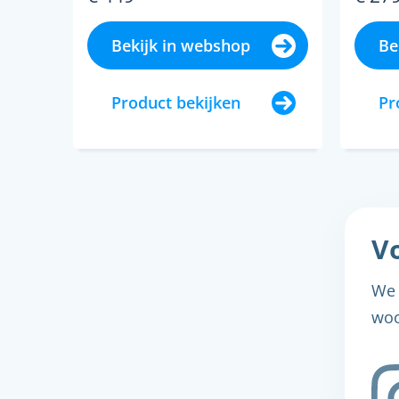
Bekijk in webshop
Be
Product bekijken
Pr
Vo
We 
woo