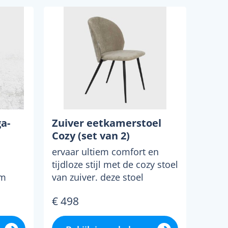
ga-
Zuiver eetkamerstoel
Cozy (set van 2)
ervaar ultiem comfort en
tijdloze stijl met de cozy stoel
em
van zuiver. deze stoel
design
omarmt je met zijn...
€ 498
..