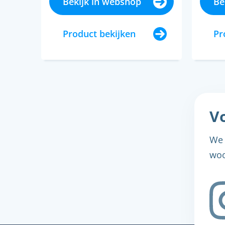
Bekijk in webshop
Be
Product bekijken
Pr
Vo
We 
woo