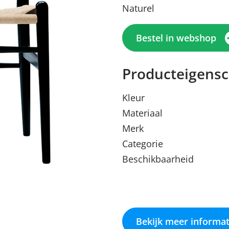
Naturel
Bestel in webshop
Producteigens
Kleur
Materiaal
Merk
Categorie
Menu sluiten
Menu sluiten
Menu sluiten
Menu sluiten
Menu sluiten
Beschikbaarheid
Bekijk meer informat