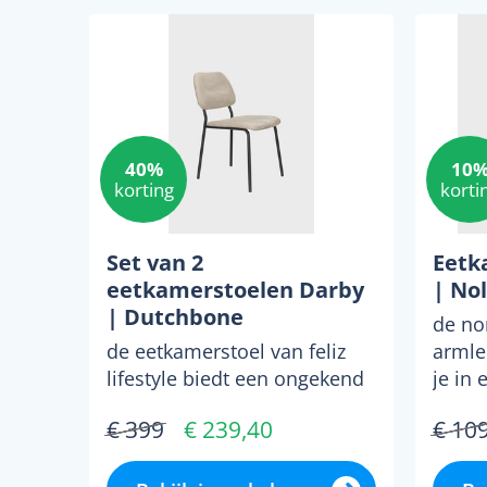
40%
10
korting
korti
Set van 2
Eetk
eetkamerstoelen Darby
| No
| Dutchbone
de no
de eetkamerstoel van feliz
armle
lifestyle biedt een ongekend
je in 
comfortabele zitervaring. het
kunt g
€ 399
€ 239,40
€ 10
eigentijdse d...