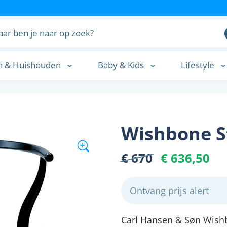
n & Huishouden
Baby & Kids
Lifestyle
n
Wishbone S
€ 670
€ 636,50
Ontvang prijs alert
Carl Hansen & Søn Wishb