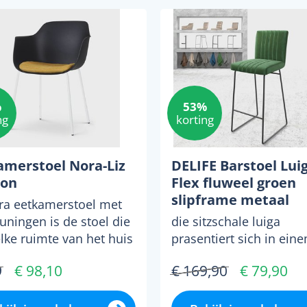
%
53%
ng
korting
amerstoel Nora-Liz
DELIFE Barstoel Lui
lon
Flex fluweel groen
slipframe metaal
ra eetkamerstoel met
uningen is de stoel die
die sitzschale luiga
elke ruimte van het huis
prasentiert sich in ein
ebruike...
klassisch charmanten 
9
€ 98,10
€ 169,90
€ 79,90
mit zeitloser formgebu.