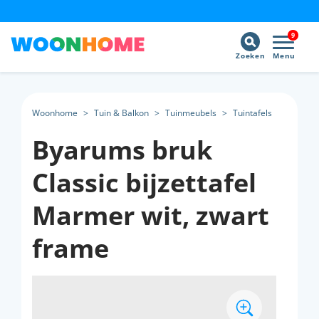
9
Zoeken
Menu
Woonhome
>
Tuin & Balkon
>
Tuinmeubels
>
Tuintafels
Byarums bruk
Classic bijzettafel
Marmer wit, zwart
frame