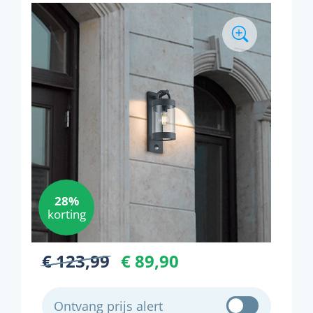
28%
korting
€ 123,99
€ 89,90
Ontvang prijs alert