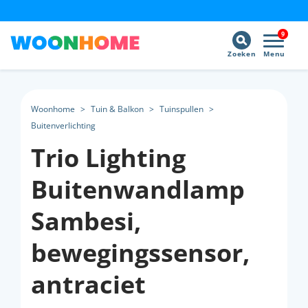
9
Zoeken
Menu
Woonhome
>
Tuin & Balkon
>
Tuinspullen
>
Buitenverlichting
Trio Lighting
Buitenwandlamp
Sambesi,
bewegingssensor,
antraciet