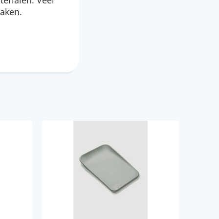
terialen. Veel
maken.