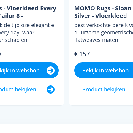
 - Vloerkleed Every
MOMO Rugs - Sloan
ailor 8 -
Silver - Vloerkleed
 de tijdloze elegantie
best verkochte bereik v
very day, waar
duurzame geometrisch
anschap en
flatweaves maten
aardige materialen
beschikbaar 100 × 150 
0
€ 157
komen ...
× 170 ...
kijk in webshop
Bekijk in webshop
oduct bekijken
Product bekijken