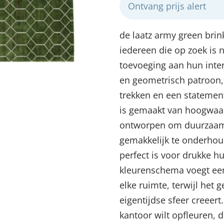
Ontvang prijs alert
de laatz army green brin
iedereen die op zoek is n
toevoeging aan hun inter
en geometrisch patroon, 
trekken en een statemen
is gemaakt van hoogwaar
ontworpen om duurzaamhe
gemakkelijk te onderho
Menu sluiten
Menu sluiten
Menu sluiten
Menu sluiten
Menu sluiten
perfect is voor drukke h
kleurenschema voegt een 
elke ruimte, terwijl he
eigentijdse sfeer creeer
kantoor wilt opfleuren, di