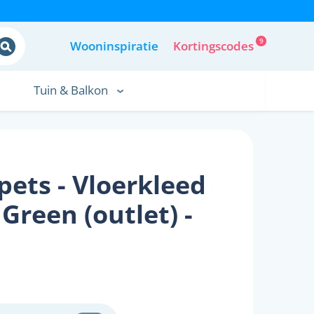
9
Wooninspiratie
Kortingscodes
Tuin & Balkon
pets - Vloerkleed
Green (outlet) -
m