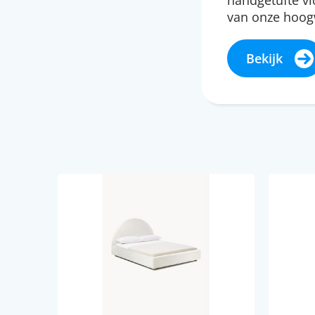
handgetufte vlo
van onze hoogw
Bekijk