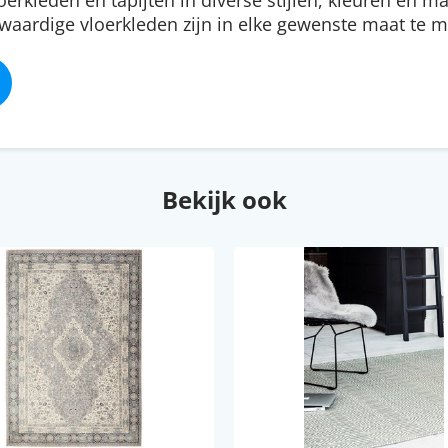
erkleden en tapijten in diverse stijlen, kleuren en ma
aardige vloerkleden zijn in elke gewenste maat te 
Bekijk ook