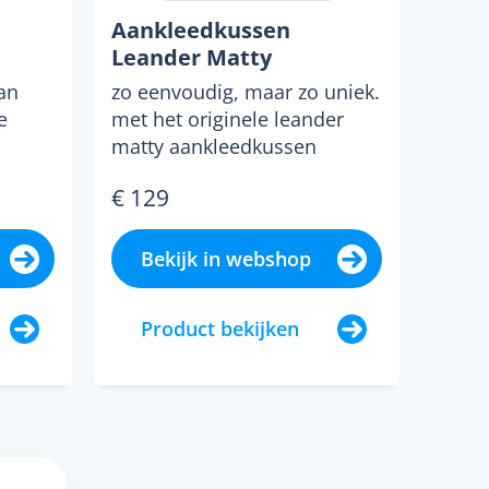
Aankleedkussen
Leander Matty
an
zo eenvoudig, maar zo uniek.
e
met het originele leander
matty aankleedkussen
| 120
worden nieuwe maatstave...
€ 129
Bekijk in webshop
Product bekijken