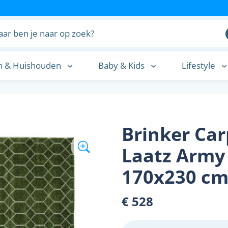
n & Huishouden
Baby & Kids
Lifestyle
n
Brinker Car
Laatz Army 
170x230 c
€ 528