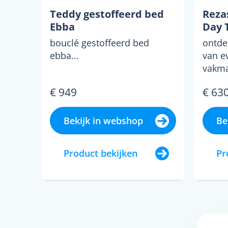
Teddy gestoffeerd bed
Rezas
Ebba
Day T
bouclé gestoffeerd bed
ontdek
ebba...
van e
vakm
hoogw
€ 949
€ 63
samen
Bekijk in webshop
Be
Product bekijken
Pr