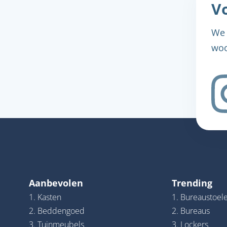
Vo
We 
woo
Aanbevolen
Trending
1. Kasten
1. Bureaustoel
2. Beddengoed
2. Bureaus
3. Tuinmeubels
3. Lockers