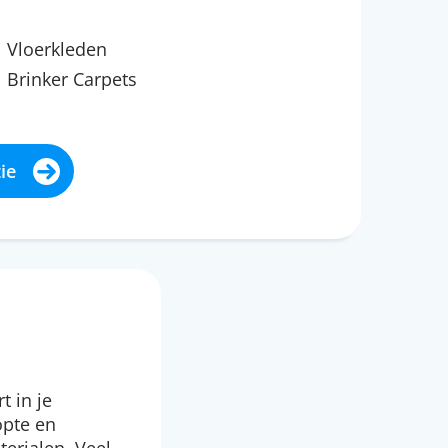
Vloerkleden
Brinker Carpets
ie
t in je
opte en