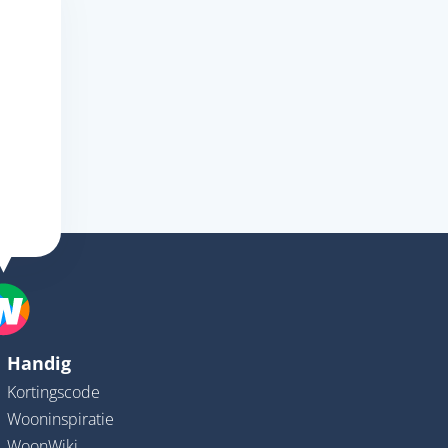
Handig
Kortingscode
Wooninspiratie
WoonWiki