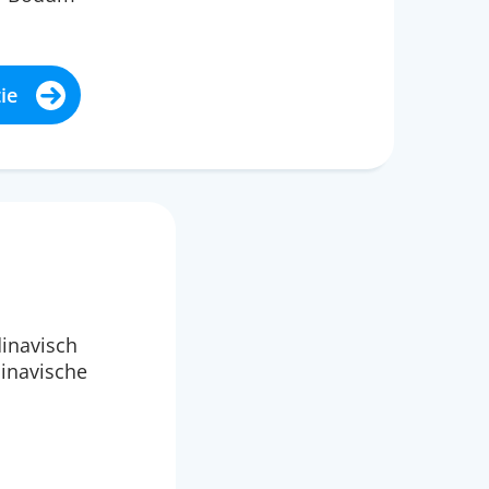
ie
dinavisch
dinavische