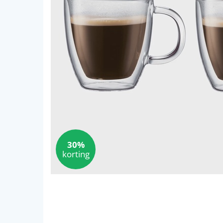
30%
korting