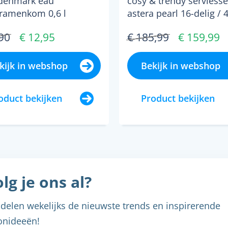
denmark eau
cosy & trendy serviesse
ontbijtborden, 4
ramenkom 0,6 l
astera pearl 16-delig / 
kommen en 4 mokk
te...
personen - 4 dinerbord
90
€ 12,95
€ 185,99
€ 159,99
diepe borden, 4 komm..
kijk in webshop
Bekijk in webshop
oduct bekijken
Product bekijken
lg je ons al?
delen wekelijks de nieuwste trends en inspirerende
nideeën!