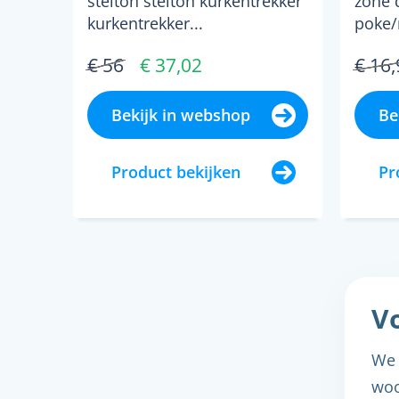
stelton stelton kurkentrekker
zone 
kurkentrekker...
poke/
offwhi
€ 56
€ 37,02
€ 16,
Bekijk in webshop
Be
Product bekijken
Pr
Vo
We 
woo