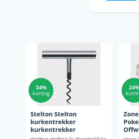
34%
24
korting
korti
Stelton Stelton
Zone
kurkentrekker
Poke
kurkentrekker
Offw