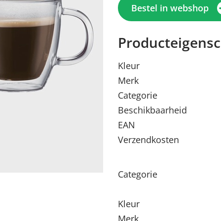
Bestel in webshop
Producteigens
Kleur
Merk
Categorie
Beschikbaarheid
EAN
Verzendkosten
Menu sluiten
Menu sluiten
Menu sluiten
Menu sluiten
Menu sluiten
Categorie
Kleur
Merk