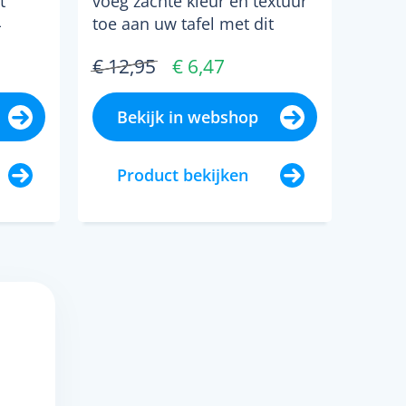
t
voeg zachte kleur en textuur
4
toe aan uw tafel met dit
en
en, 4
lichtblauwe lunch- en
€ 12,95
€ 6,47
.
gebaksbord. handgemaakt...
Bekijk in webshop
Product bekijken