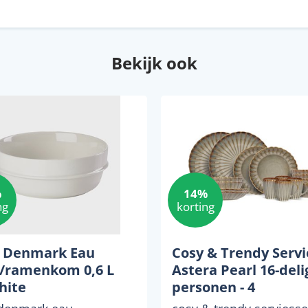
Bekijk ook
%
14%
ng
korting
 Denmark Eau
Cosy & Trendy Servi
/ramenkom 0,6 L
Astera Pearl 16-delig
hite
personen - 4
dinerborden, 4