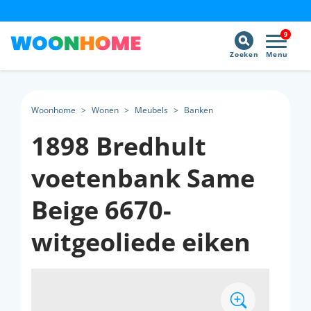
9
Zoeken
Menu
Woonhome
>
Wonen
>
Meubels
>
Banken
1898 Bredhult
voetenbank Same
Beige 6670-
witgeoliede eiken