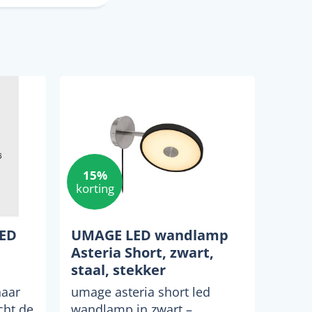
15%
korting
LED
UMAGE LED wandlamp
Asteria Short, zwart,
staal, stekker
naar
umage asteria short led
cht de
wandlamp in zwart –