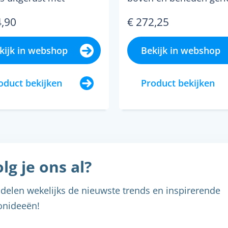
itte led's waarvan ...
skinny led wandlamp v
4,90
€ 272,25
binnen kan dankzij d...
kijk in webshop
Bekijk in webshop
oduct bekijken
Product bekijken
lg je ons al?
delen wekelijks de nieuwste trends en inspirerende
nideeën!