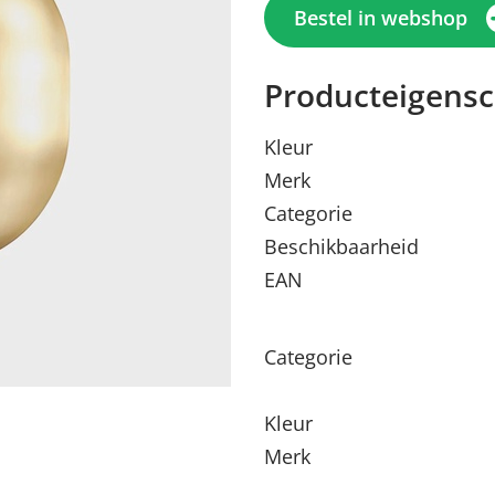
Bestel in webshop
Producteigens
Kleur
Merk
Categorie
Beschikbaarheid
EAN
Menu sluiten
Menu sluiten
Menu sluiten
Menu sluiten
Menu sluiten
Categorie
Kleur
Merk