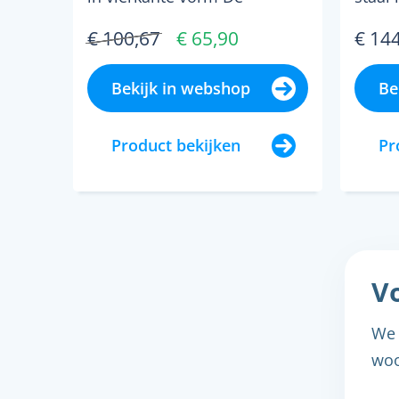
eenvoudige maar zeer
warmw
€ 100,67
€ 65,90
€ 14
moderne LED buitenwan...
Bekijk in webshop
Be
Product bekijken
Pr
Vo
We 
woo