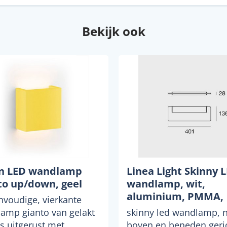
Bekijk ook
n LED wandlamp
Linea Light Skinny 
to up/down, geel
wandlamp, wit,
aluminium, PMMA,
nvoudige, vierkante
omhoog/omlaag
amp gianto van gelakt
skinny led wandlamp, 
is uitgerust met
boven en beneden geri