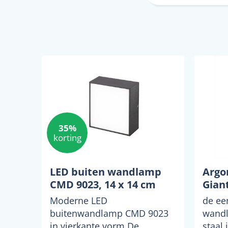
35%
korting
LED buiten wandlamp
Argo
CMD 9023, 14 x 14 cm
Gian
Moderne LED
de ee
buitenwandlamp CMD 9023
wandl
in vierkante vorm De
staal 