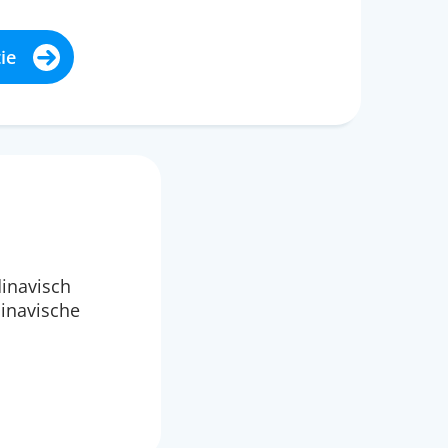
ie
dinavisch
dinavische