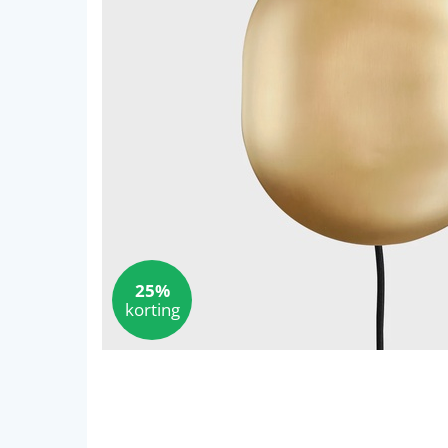
25%
korting