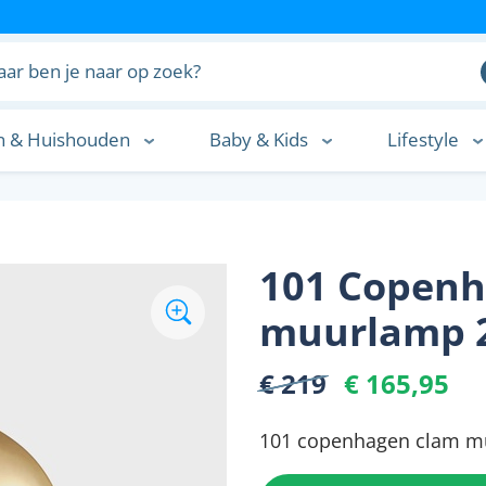
n & Huishouden
Baby & Kids
Lifestyle
n
101 Copenh
muurlamp 2
€ 219
€ 165,95
101 copenhagen clam m