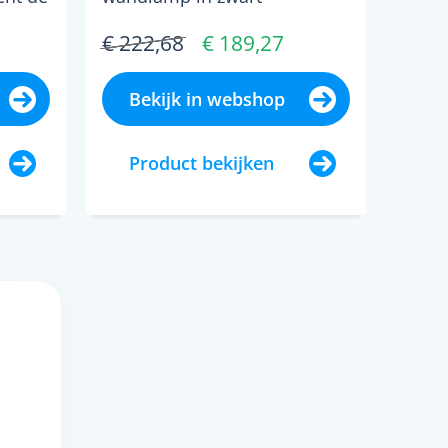
oor
stijlvolle verlichting met
€ 222,68
€ 189,27
warmwit licht de asteria
sho...
Bekijk in webshop
Product bekijken