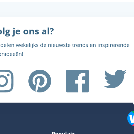
lg je ons al?
delen wekelijks de nieuwste trends en inspirerende
nideeën!
Menu sluiten
Menu sluiten
Menu sluiten
Menu sluiten
Menu sluiten
Populair