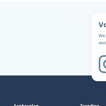
Vo
We 
woo
Aanbevolen
Trending