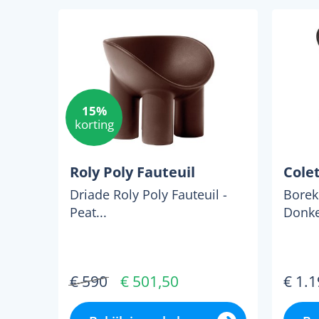
15%
korting
Roly Poly Fauteuil
Colet
Driade Roly Poly Fauteuil -
Borek 
Peat...
Donker
€ 590
€ 501,50
€ 1.