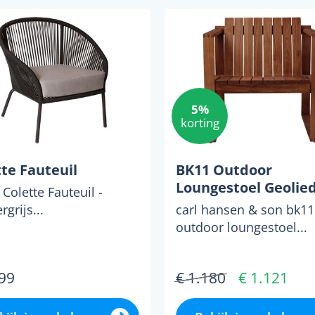
5%
korting
te Fauteuil
BK11 Outdoor
Loungestoel Geolie
Colette Fauteuil -
grijs...
carl hansen & son bk11
outdoor loungestoel...
199
€ 1.180
€ 1.121