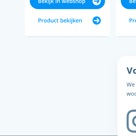
Bekijk in webshop
Be
Product bekijken
Pr
Vo
We 
woo