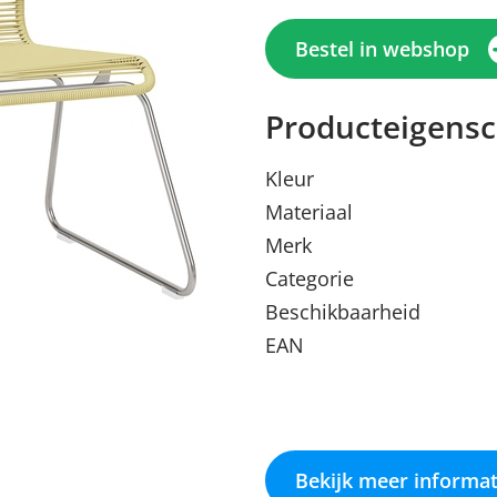
Bestel in webshop
Producteigens
Kleur
Materiaal
Merk
Categorie
Beschikbaarheid
Menu sluiten
Menu sluiten
Menu sluiten
Menu sluiten
Menu sluiten
EAN
Bekijk meer informat