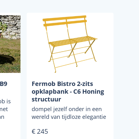
 B9
Fermob Bistro 2-zits
opklapbank - C6 Honing
structuur
b is
met
dompel jezelf onder in een
an
wereld van tijdloze elegantie
.
en functionaliteit met de
€ 245
bistro 2-zits vo...