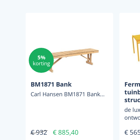
5%
korting
BM1871 Bank
Fer
tuin
Carl Hansen BM1871 Bank...
stru
de lu
ontwo
sofia
€ 932
€ 885,40
€ 56
buite