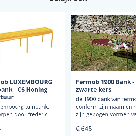
mob LUXEMBOURG
Fermob 1900 Bank -
bank - C6 Honing
zwarte kers
ctuur
de 1900 bank van fermo
xembourg tuinbank,
conform zijn naam en 
rpen door frederic
zijn gebogen vormen v
 voor de franse
staaldraad en de zittin..
5
€ 645
nmeubelfabrikant