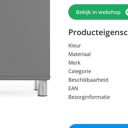
Bekijk in webshop
Producteigens
Kleur
Materiaal
Merk
Categorie
Beschikbaarheid
Menu sluiten
Menu sluiten
Menu sluiten
Menu sluiten
Menu sluiten
EAN
Bezorginformatie