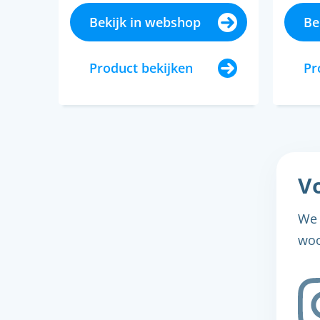
fermob
Bekijk in webshop
Be
Product bekijken
Pr
Vo
We 
woo