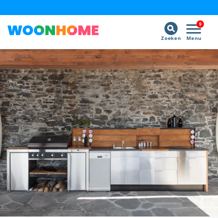
9
Zoeken
Menu