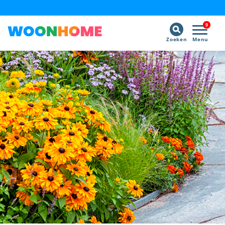
9
Zoeken
Menu