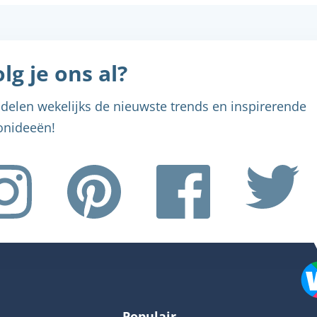
lg je ons al?
delen wekelijks de nieuwste trends en inspirerende
nideeën!
Menu sluiten
Menu sluiten
Menu sluiten
Menu sluiten
Menu sluiten
Populair