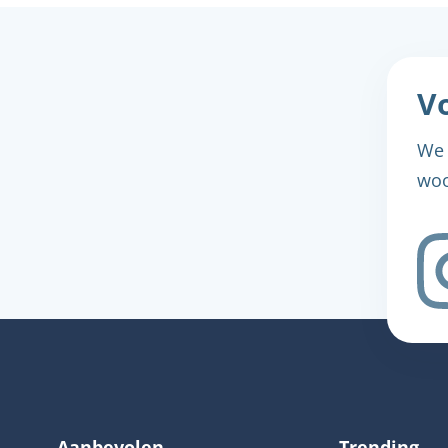
Vo
We 
woo
Aanbevolen
Trending