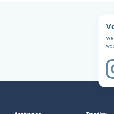
Vo
We 
woo
Aanbevolen
Trending