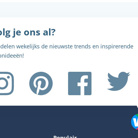
lg je ons al?
delen wekelijks de nieuwste trends en inspirerende
nideeën!
Menu sluiten
Menu sluiten
Menu sluiten
Menu sluiten
Menu sluiten
Populair