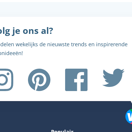
lg je ons al?
delen wekelijks de nieuwste trends en inspirerende
nideeën!
Menu sluiten
Menu sluiten
Menu sluiten
Menu sluiten
Menu sluiten
Populair