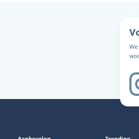
Vo
We 
woo
Aanbevolen
Trending