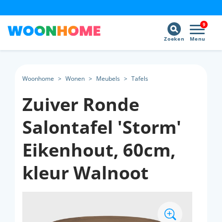
9
Zoeken
Menu
Woonhome
>
Wonen
>
Meubels
>
Tafels
Zuiver Ronde
Salontafel 'Storm'
Eikenhout, 60cm,
kleur Walnoot