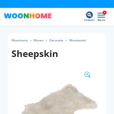
9
Zoeken
Menu
Woonhome
>
Wonen
>
Decoratie
>
Woontextiel
Sheepskin