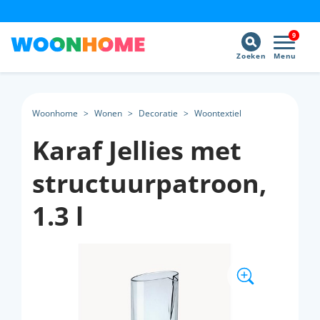
9
Zoeken
Menu
Woonhome
>
Wonen
>
Decoratie
>
Woontextiel
Karaf Jellies met
structuurpatroon,
1.3 l