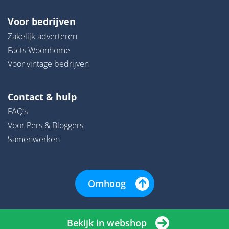
Voor bedrijven
Zakelijk adverteren
Facts Woonhome
Voor vintage bedrijven
Contact & hulp
FAQ’s
Voor Pers & Bloggers
Samenwerken
Omhoog
Bekijk in webshop
© 2026 | Woonhome - Alle rechten onder voorbehoud