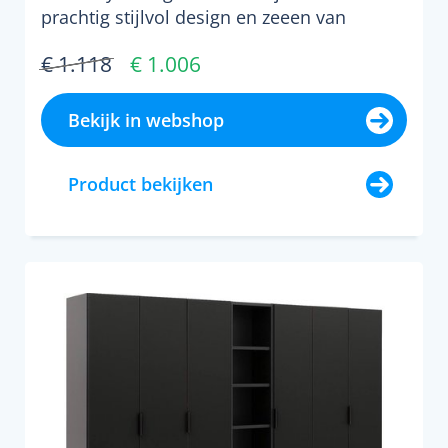
prachtig stijlvol design en zeeen van
ruimte. de kast is voorzi...
€ 1.118
€ 1.006
Bekijk in webshop
Product bekijken