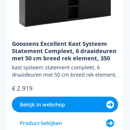
Goossens Excellent Kast Systeem
Statement Compleet, 6 draaideuren
met 50 cm breed rek element, 350
cm breed 223 cm hoog 61 cm diep
kast systeem statement compleet, 6
draaideuren met 50 cm breed rek element,
350 cm breed 223 cm hoo...
€ 2.919
Bekijk in webshop
Product bekijken