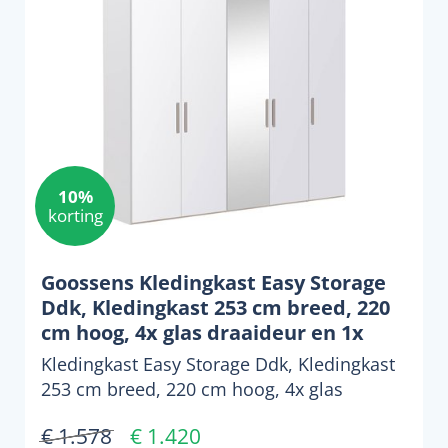
10%
korting
Goossens Kledingkast Easy Storage
Ddk, Kledingkast 253 cm breed, 220
cm hoog, 4x glas draaideur en 1x
spiegel draaideur midden
Kledingkast Easy Storage Ddk, Kledingkast
253 cm breed, 220 cm hoog, 4x glas
draaideur en 1x spiege...
€ 1.578
€ 1.420