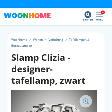
9
Zoeken
Menu
Woonhome
>
Wonen
>
Verlichting
>
Tafellampen &
Bureaulampen
Slamp Clizia -
designer-
tafellamp, zwart