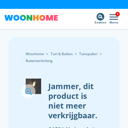
9
Zoeken
Menu
Woonhome
>
Tuin & Balkon
>
Tuinspullen
>
Buitenverlichting
Jammer, dit
product is
niet meer
verkrijgbaar.