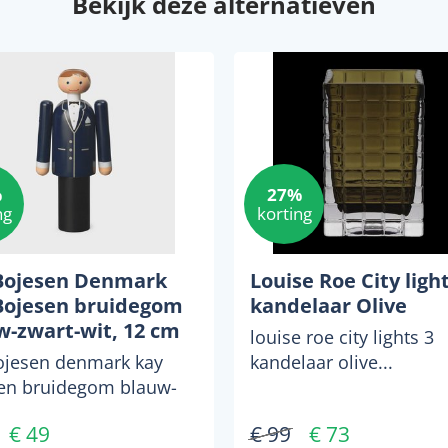
Bekijk deze alternatieven
%
27%
ng
korting
Bojesen Denmark
Louise Roe City light
Bojesen bruidegom
kandelaar Olive
w-zwart-wit, 12 cm
louise roe city lights 3
ojesen denmark kay
kandelaar olive...
en bruidegom blauw-
wit, 12 cm...
€ 49
€ 99
€ 73