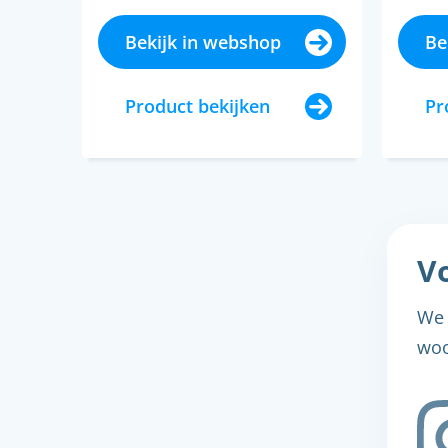
Bekijk in webshop
Be
Product bekijken
Pr
Vo
We 
woo