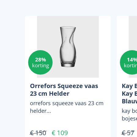
28%
14
korting
korti
Orrefors Squeeze vaas
Kay 
23 cm Helder
Kay 
Blau
orrefors squeeze vaas 23 cm
helder...
kay b
bojes
zwart-
€ 150
€ 109
€ 57