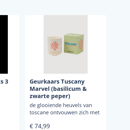
s 3
Geurkaars Tuscany
Marvel (basilicum &
zwarte peper)
de glooiende heuvels van
toscane ontvouwen zich met
knapperige noten van
€ 74,99
basilicum en zwarte peper,...