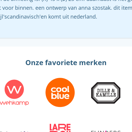
t voor binnen. een ontwerp van anna szostak. dit item
jl'scandinavisch'en komt uit nederland.
Onze favoriete merken
Menu sluiten
Menu sluiten
Menu sluiten
Menu sluiten
Menu sluiten