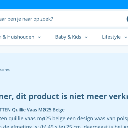
n & Huishouden
Baby & Kids
Lifestyle
n
soires
er, dit product is niet meer verkr
TEN Quillie Vaas MØ25 Beige
ten quillie vaas mø25 beige.een design vaas van polsp
n de afmeting is: (h) 45 x (ø) 25 cm. daarnaast is het