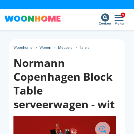
9
Zoeken
Menu
Woonhome
>
Wonen
>
Meubels
>
Tafels
Normann
Copenhagen Block
Table
serveerwagen - wit