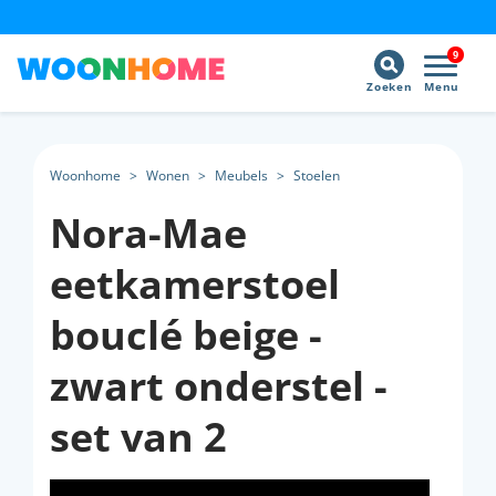
9
Zoeken
Menu
Woonhome
>
Wonen
>
Meubels
>
Stoelen
Nora-Mae
eetkamerstoel
bouclé beige -
zwart onderstel -
set van 2