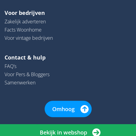
Voor bedrijven
Zakelijk adverteren
Facts Woonhome
Voor vintage bedrijven
Contact & hulp
FAQ’s
Voor Pers & Bloggers
Samenwerken
Omhoog
Bekijk in webshop
© 2026 | Woonhome - Alle rechten onder voorbehoud