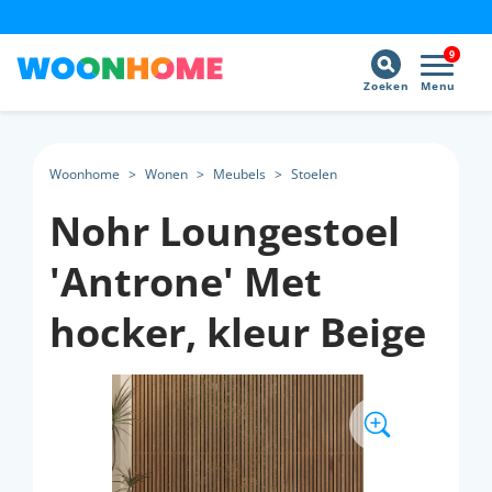
9
Zoeken
Menu
Woonhome
>
Wonen
>
Meubels
>
Stoelen
Nohr Loungestoel
'Antrone' Met
hocker, kleur Beige