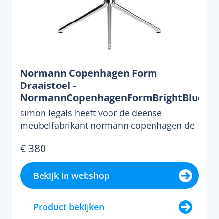
Normann Copenhagen Form
Draaistoel -
NormannCopenhagenFormBrightBlue
- aluminium
simon legals heeft voor de deense
meubelfabrikant normann copenhagen de
perfecte draaistoel form on...
€ 380
Bekijk in webshop
Product bekijken