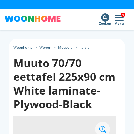
9
Zoeken
Menu
Woonhome
>
Wonen
>
Meubels
>
Tafels
Muuto 70/70
eettafel 225x90 cm
White laminate-
Plywood-Black