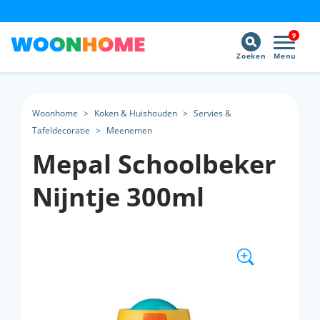
9
Zoeken
Menu
Woonhome
>
Koken & Huishouden
>
Servies &
Tafeldecoratie
>
Meenemen
Mepal Schoolbeker
Nijntje 300ml