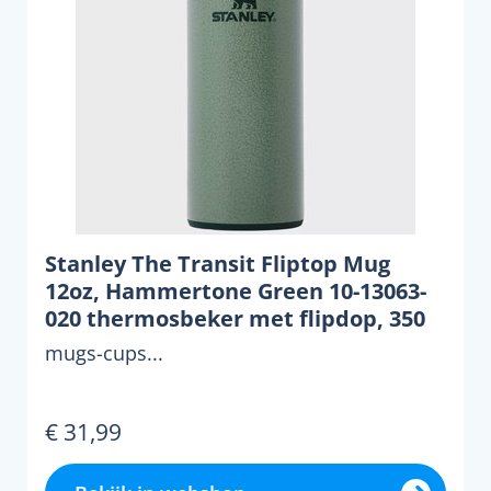
Stanley The Transit Fliptop Mug
12oz, Hammertone Green 10-13063-
020 thermosbeker met flipdop, 350
ml
mugs-cups...
€ 31,99