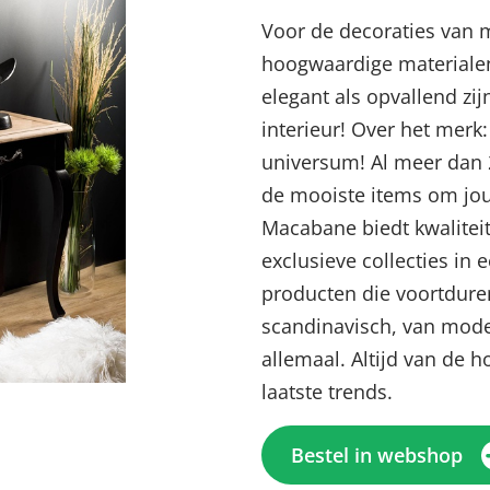
Voor de decoraties van
hoogwaardige materialen
elegant als opvallend zi
interieur! Over het merk
universum! Al meer dan 2
de mooiste items om jouw
Macabane biedt kwalitei
exclusieve collecties in
producten die voortduren
Menu sluiten
Menu sluiten
Menu sluiten
Menu sluiten
Menu sluiten
scandinavisch, van mode
allemaal. Altijd van de h
laatste trends.
Bestel in webshop