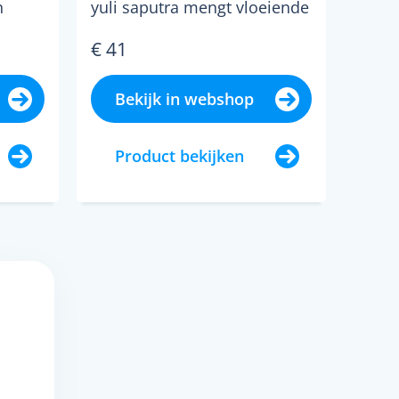
n
yuli saputra mengt vloeiende
ode
abstracte krommen in rijke
€ 41
paarse tinten, wa...
Bekijk in webshop
Product bekijken