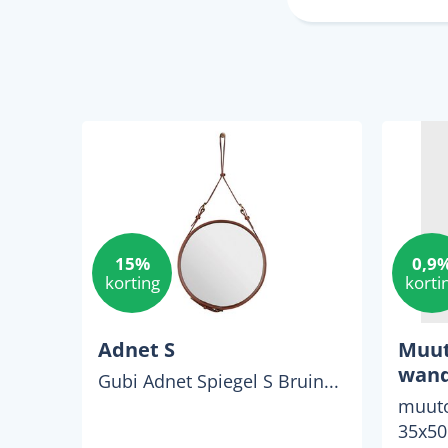
15%
0,9
korting
korti
Adnet S
Muut
wand
Gubi Adnet Spiegel S Bruin...
muuto
35x50