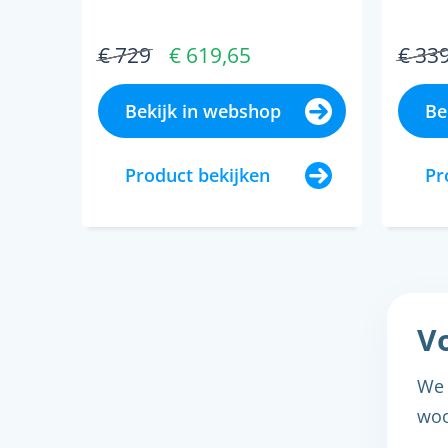
€ 729
€ 619,65
€ 33
Bekijk in webshop
Be
Product bekijken
Pr
Vo
We 
woo