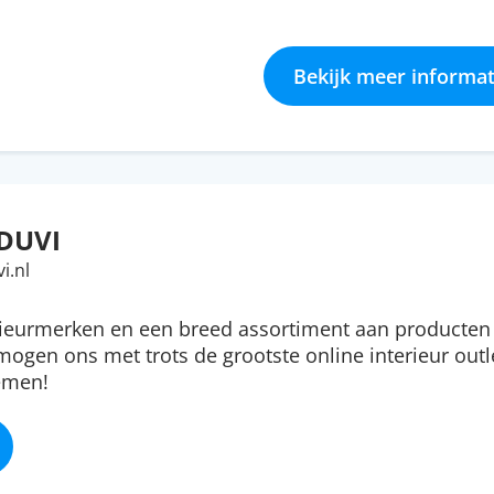
Bekijk meer informat
DUVI
i.nl
rieurmerken en een breed assortiment aan producte
 mogen ons met trots de grootste online interieur outl
emen!