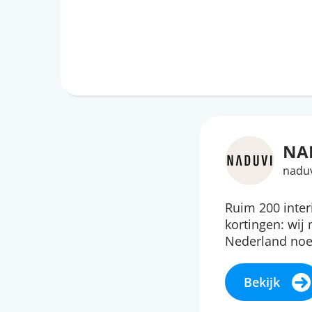
NA
naduv
Ruim 200 inte
kortingen: wij
Nederland no
Bekijk