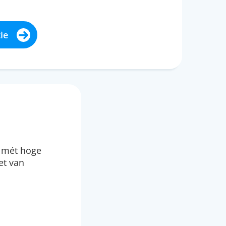
ie
n mét hoge
et van