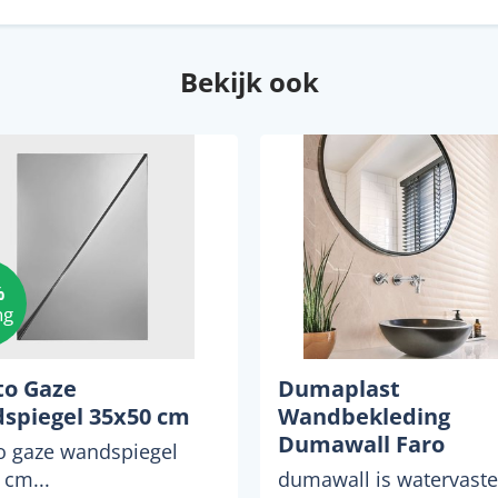
Bekijk ook
%
ng
o Gaze
Dumaplast
spiegel 35x50 cm
Wandbekleding
Dumawall Faro
 gaze wandspiegel
Hoogglans 37,5x65
 cm...
dumawall is watervaste